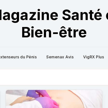
agazine Santé 
Bien-être
xtenseurs du Pénis
Semenax Avis
VigRX Plus