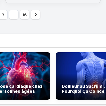
3
…
16
ose cardiaque chez
Douleur au Sacrum :
personnes âgées
Pourquoi Ça Coince
Bas du Dos