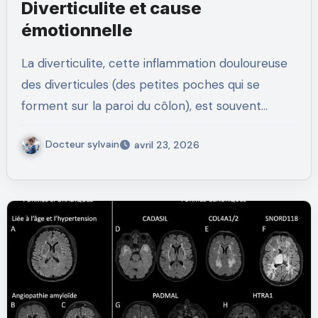
Diverticulite et cause
émotionnelle
La diverticulite, cette inflammation douloureuse
des diverticules (des petites poches qui se
forment sur la paroi du côlon), est souvent…
Docteur sylvain
avril 23, 2026